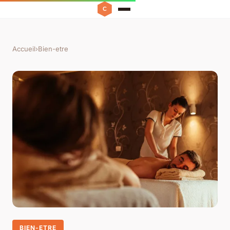
Accueil
›
Bien-etre
BIEN-ETRE