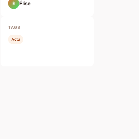
Élise
É
TAGS
Actu