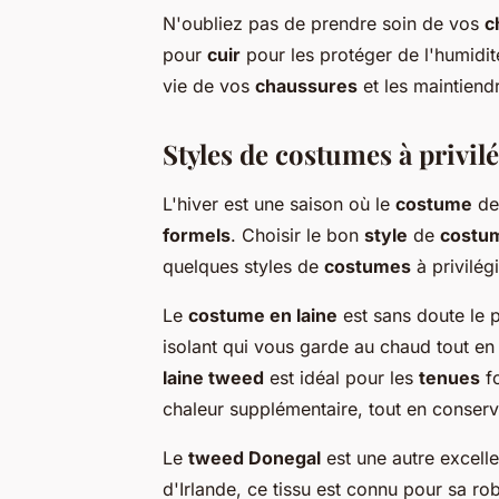
N'oubliez pas de prendre soin de vos
c
pour
cuir
pour les protéger de l'humidit
vie de vos
chaussures
et les maintiendr
Styles de costumes à privilé
L'hiver est une saison où le
costume
dev
formels
. Choisir le bon
style
de
costu
quelques styles de
costumes
à privilég
Le
costume en laine
est sans doute le p
isolant qui vous garde au chaud tout en
laine tweed
est idéal pour les
tenues
fo
chaleur supplémentaire, tout en conser
Le
tweed Donegal
est une autre excell
d'Irlande, ce tissu est connu pour sa ro