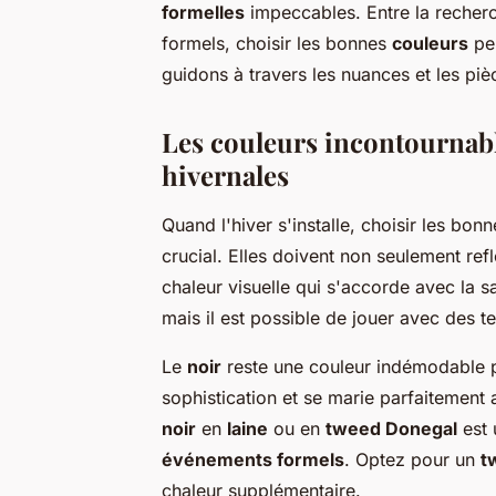
formelles
impeccables. Entre la recher
formels, choisir les bonnes
couleurs
peu
guidons à travers les nuances et les piè
Les couleurs incontournabl
hivernales
Quand l'hiver s'installe, choisir les bon
crucial. Elles doivent non seulement ref
chaleur visuelle qui s'accorde avec la s
mais il est possible de jouer avec des t
Le
noir
reste une couleur indémodable pou
sophistication et se marie parfaitement
noir
en
laine
ou en
tweed Donegal
est 
événements formels
. Optez pour un
t
chaleur supplémentaire.