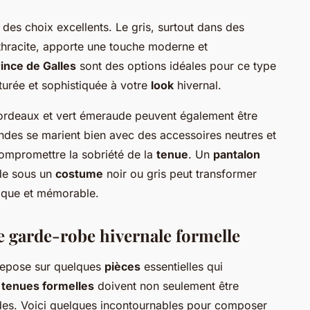
 des choix excellents. Le gris, surtout dans des
hracite, apporte une touche moderne et
ince de Galles
sont des options idéales pour ce type
turée et sophistiquée à votre
look
hivernal.
ordeaux et vert émeraude peuvent également être
ndes se marient bien avec des accessoires neutres et
ompromettre la sobriété de la
tenue
. Un
pantalon
de sous un
costume
noir ou gris peut transformer
ique et mémorable.
ne garde-robe hivernale formelle
repose sur quelques
pièces
essentielles qui
s
tenues formelles
doivent non seulement être
udes. Voici quelques incontournables pour composer